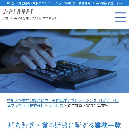
100名～1万名超の大規模アウトソーシング（給与計算・賞与計算・社会保険手続き）なら
併設：社会保険労務士法人日本プラネット
中堅大企業向け総合給与・労務管理アウトソーシング（代行） - 日
本プラネット株式会社
>
サービス
>
給与計算・賞与計算業務
給与計算・賞与計算業務
給与計算・賞与計算
に関する業務一覧