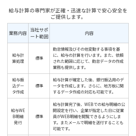
給与計算の専門家が正確・迅速な計算で安心安全を
ご提供します。
当社サポ
業務内容
内容
ート範囲
勤怠情報及びその他変動する事項を基
給与計
に、給与の計算を行います。また、依頼
標準
算処理
された範囲に応じて、勤怠データの作成
業務も提供します。
給与振
給与計算が確定した後、銀行振込用のデ
込デー
標準
ータを作成します。さらに、地方税に関
タ作成
するデータ作成の対応も可能です。
給与計算完了後、WEBでの給与明細の公
給与WE
開設定を行い、企業が指定した日に従業
B明細
標準
員がWEB明細を閲覧できるようにしま
発行
す。またメールで明細を送付することも
可能です。