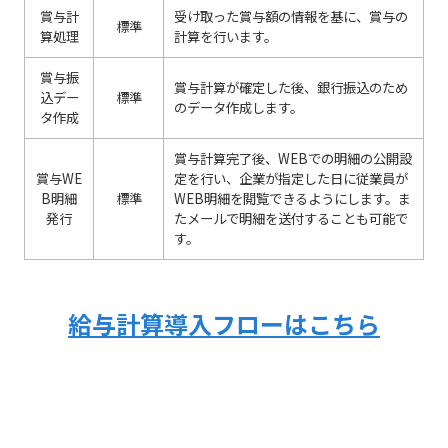
賞与計
受け取った賞与額の情報を基に、賞与の
標準
算処理
計算を行います。
賞与振
賞与計算が確定した後、銀行振込のため
込デー
標準
のデータ作成します。
タ作成
賞与計算完了後、WEBでの明細の公開設
賞与WE
定を行い、企業が指定した日に従業員が
B明細
標準
WEB明細を閲覧できるようにします。ま
発行
たメールで明細を送付することも可能で
す。
給与計算導入フローはこちら